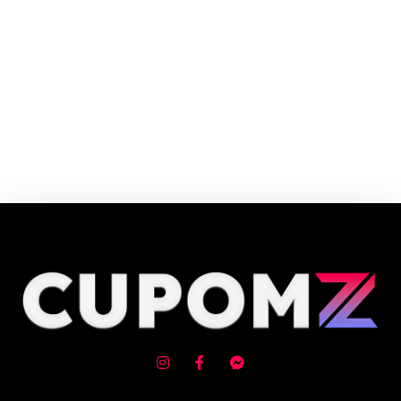
O Carrefour é o Hipermercado Número 1 da Europa e o maior varejista
alimentar do Brasil. O Grupo Carrefour está presente na vida de mais de
100 milhões de consumidores da Europa, Ásia e América Latina.
Cupom e código promocional de Capas de Computador até 90% de
desconto em Agosto 2026, aproveite! ✓ cupom de desconto ativo
✓Verificado em 07/08/2026 às 16:40