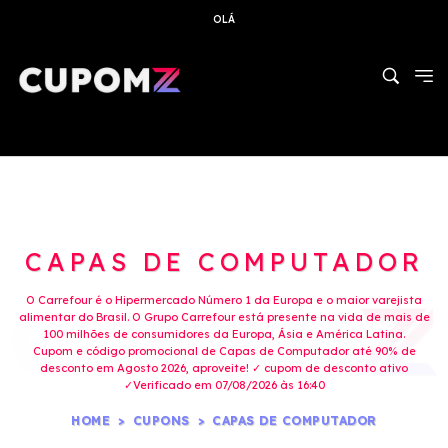
OLÁ
CAPAS DE COMPUTADOR
O Carrefour é o Hipermercado Número 1 da Europa e o maior varejista
alimentar do Brasil. O Grupo Carrefour está presente na vida de mais de
100 milhões de consumidores da Europa, Ásia e América Latina.
Cupom e código promocional de Capas de Computador até 90% de
desconto em Agosto 2026, aproveite! ✓ cupom de desconto ativo
✓Verificado em 07/08/2026 às 16:40
HOME
CUPONS
CAPAS DE COMPUTADOR