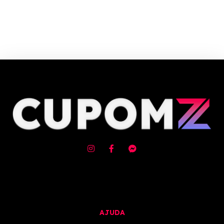
Cupom e código promocional de Calçados masculinos até 90% de
desconto em Agosto 2026, aproveite! ✓ cupom de desconto ativo
✓Verificado em 07/08/2026 às 21:43
AJUDA