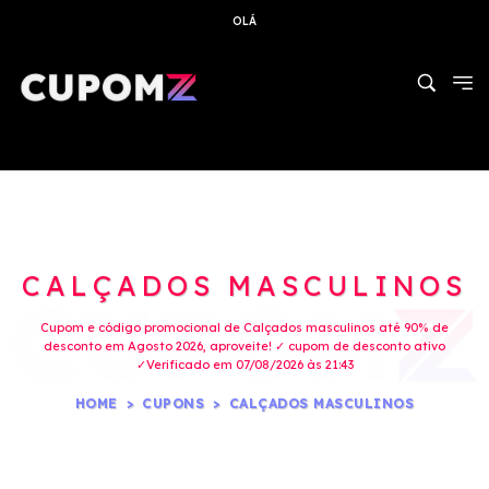
OLÁ
CALÇADOS MASCULINOS
Cupom e código promocional de Calçados masculinos até 90% de
desconto em Agosto 2026, aproveite! ✓ cupom de desconto ativo
✓Verificado em 07/08/2026 às 21:43
HOME
CUPONS
CALÇADOS MASCULINOS