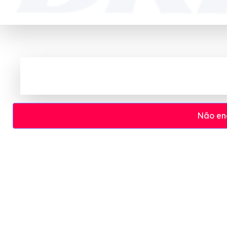
Não en
Cupom e código promocional Britania 