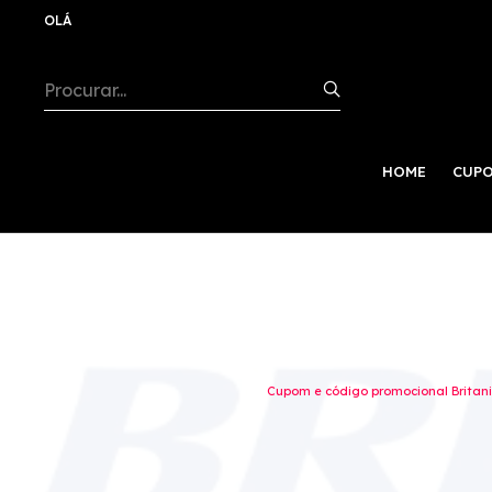
OLÁ
HOME
CUPO
Cupom e código promocional Britani