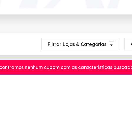
Filtrar Lojas & Categorias
contramos nenhum cupom com as características buscada
até 90% de desconto em Agosto 2026, aproveite! ✓ cupom de desconto ati