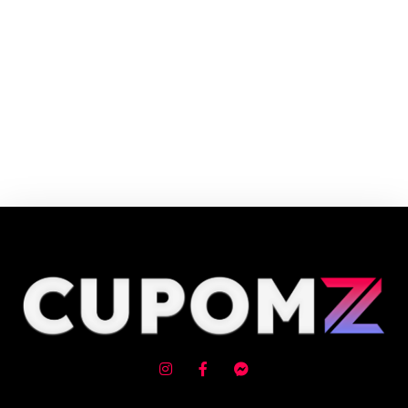
O Carrefour é o Hipermercado Número 1 da Europa e o maior varejista
alimentar do Brasil. O Grupo Carrefour está presente na vida de mais de
100 milhões de consumidores da Europa, Ásia e América Latina.
Cupom e código promocional de Bebidas até 90% de desconto em Agosto
2026, aproveite! ✓ cupom de desconto ativo ✓Verificado em 09/08/2026
às 13:16