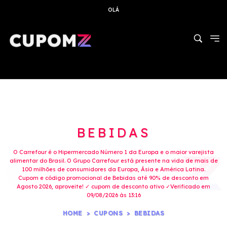
OLÁ
BEBIDAS
O Carrefour é o Hipermercado Número 1 da Europa e o maior varejista
alimentar do Brasil. O Grupo Carrefour está presente na vida de mais de
100 milhões de consumidores da Europa, Ásia e América Latina.
Cupom e código promocional de Bebidas até 90% de desconto em
Agosto 2026, aproveite! ✓ cupom de desconto ativo ✓Verificado em
09/08/2026 às 13:16
HOME
CUPONS
BEBIDAS