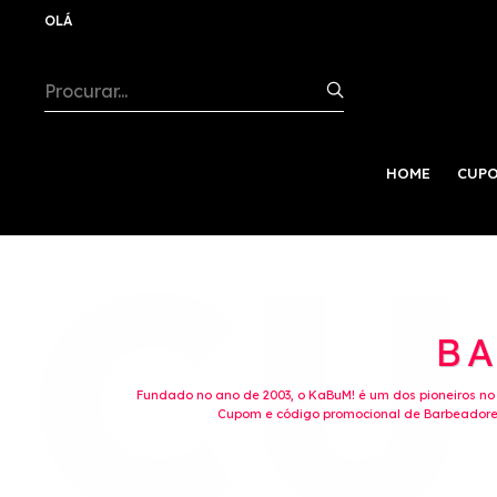
OLÁ
HOME
CUPO
BA
Fundado no ano de 2003, o KaBuM! é um dos pioneiros no co
Cupom e código promocional de Barbeadores 