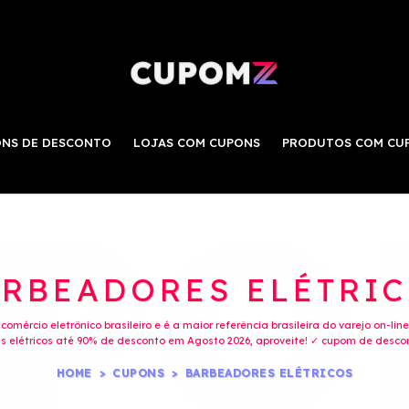
NS DE DESCONTO
LOJAS COM CUPONS
PRODUTOS COM CU
RBEADORES ELÉTRI
mércio eletrônico brasileiro e é a maior referência brasileira do varejo on-li
elétricos até 90% de desconto em Agosto 2026, aproveite! ✓ cupom de descon
HOME
CUPONS
BARBEADORES ELÉTRICOS