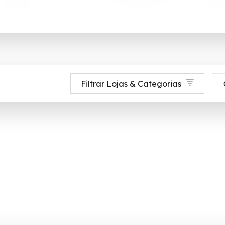
Filtrar Lojas & Categorias
rcio eletrônico brasileiro e é a maior referência brasileira do varejo on-
étricos até 90% de desconto em Agosto 2026, aproveite! ✓ cupom de desc