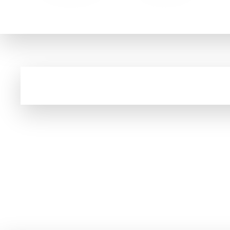
Fundado no ano de 2003, o KaBuM! é um dos pioneiros no comé
Cupom e código promocional de Barbeadores el