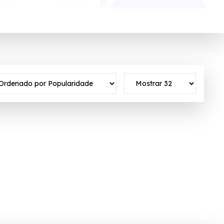
line no segmento especializado de informática e eletrônicos.
onto ativo ✓Verificado em 07/08/2026 às 18:14