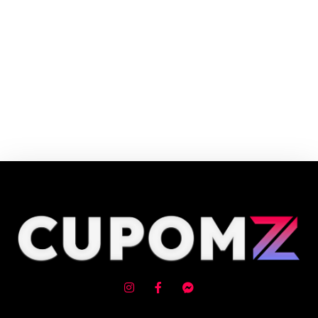
O Carrefour é o Hipermercado Número 1 da Europa e o maior varejista
alimentar do Brasil. O Grupo Carrefour está presente na vida de mais de
100 milhões de consumidores da Europa, Ásia e América Latina.
Cupom e código promocional de Aspirador de pó até 90% de desconto em
Agosto 2026, aproveite! ✓ cupom de desconto ativo ✓Verificado em
08/08/2026 às 01:15