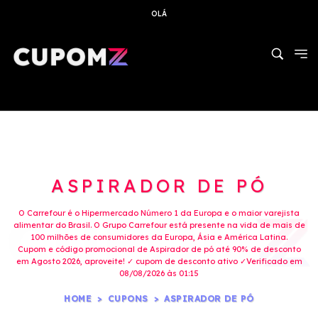
OLÁ
ASPIRADOR DE PÓ
O Carrefour é o Hipermercado Número 1 da Europa e o maior varejista
alimentar do Brasil. O Grupo Carrefour está presente na vida de mais de
100 milhões de consumidores da Europa, Ásia e América Latina.
Cupom e código promocional de Aspirador de pó até 90% de desconto
em Agosto 2026, aproveite! ✓ cupom de desconto ativo ✓Verificado em
08/08/2026 às 01:15
HOME
CUPONS
ASPIRADOR DE PÓ