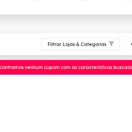
Filtrar Lojas & Categorias
contramos nenhum cupom com as características buscada
é 90% de desconto em Agosto 2026, aproveite! ✓ cupom de desconto ati