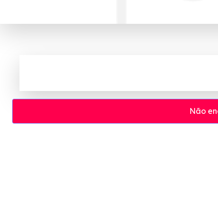
Não en
Cupom e código promocional Youcom at