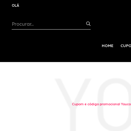
OLÁ
HOME
CUPO
Cupom e código promocional Youcom