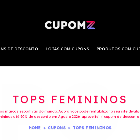
NS DE DESCONTO
LOJAS COM CUPONS
PRODUTOS COM CU
TOPS FEMININOS
ais marcas esportivas do mundo. Agora você pode rentabilizar o seu site divul
ininos até 90% de desconto em Agosto 2026, aproveite! ✓ cupom de desconto a
HOME
CUPONS
TOPS FEMININOS