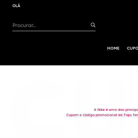
OLÁ
HOME
CUPO
A Nike é uma das princip
Cupom e código promocional de Tops fem