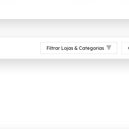
Filtrar Lojas & Categorias
s marcas esportivas do mundo. Agora você pode rentabilizar o seu site div
nos até 90% de desconto em Agosto 2026, aproveite! ✓ cupom de descont