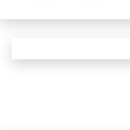
A Nike é uma das principai
Cupom e código promocional de Tops femini