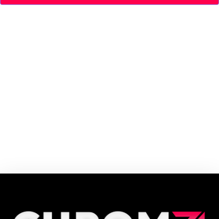
Desde 2014 a marca traz uma abordagem inclusiva e colaborativa que
proporcionam itens de qualidade premium: aqui o que mais prezamos
quando pensamos em nossas roupas é QUALIDADE. Somos referências
quando se trata de estilo, conforto e representatividade.
Cupom e código promocional Thesaint até 90% de desconto em Agosto
2026, aproveite! ✓ cupom de desconto ativo ✓Verificado em 07/08/2026
às 13:55