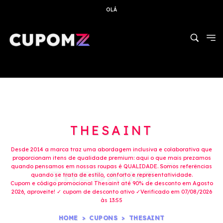
OLÁ
THESAINT
Desde 2014 a marca traz uma abordagem inclusiva e colaborativa que
proporcionam itens de qualidade premium: aqui o que mais prezamos
quando pensamos em nossas roupas é QUALIDADE. Somos referências
quando se trata de estilo, conforto e representatividade.
Cupom e código promocional Thesaint até 90% de desconto em Agosto
2026, aproveite! ✓ cupom de desconto ativo ✓Verificado em 07/08/2026
às 13:55
HOME
CUPONS
THESAINT