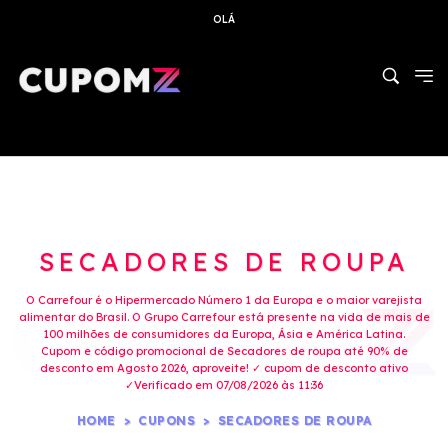
OLÁ
SECADORES DE ROUPA
O Carrefour é o Hipermercado Número 1 da Europa e o maior varejista
alimentar do Brasil. O Grupo Carrefour está presente na vida de mais de
100 milhões de consumidores da Europa, Ásia e América Latina.
Cupom e código promocional de Secadores de roupa até 90% de
desconto em Agosto 2026, aproveite! ✓ cupom de desconto ativo
✓Verificado em 07/08/2026 às 11:36
HOME
CUPONS
SECADORES DE ROUPA