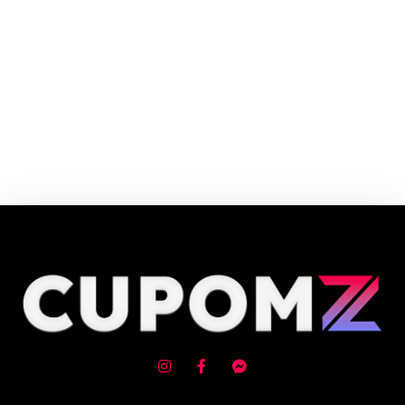
O Carrefour é o Hipermercado Número 1 da Europa e o maior varejista
alimentar do Brasil. O Grupo Carrefour está presente na vida de mais de
100 milhões de consumidores da Europa, Ásia e América Latina.
Cupom e código promocional de Secadores de roupa até 90% de desconto
em Agosto 2026, aproveite! ✓ cupom de desconto ativo ✓Verificado em
07/08/2026 às 11:36