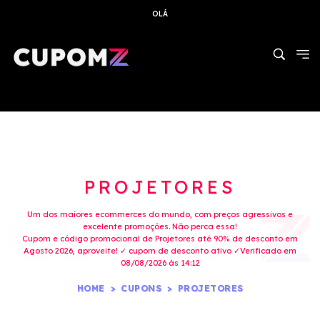
OLÁ
PROJETORES
Um dos maiores ecommerces do mundo, com preços agressivos e
excelente promoções. Não perca essa!
Cupom e código promocional de Projetores até 90% de desconto em
Agosto 2026, aproveite! ✓ cupom de desconto ativo ✓Verificado em
08/08/2026 às 14:12
HOME
CUPONS
PROJETORES