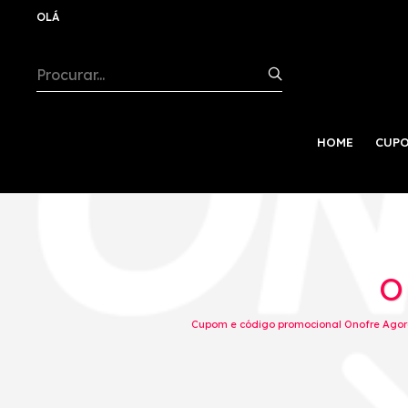
OLÁ
HOME
CUPO
O
Cupom e código promocional Onofre Agora