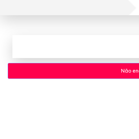
Não en
Cupom e código promocional Onofre Agora El