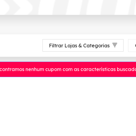
Filtrar Lojas & Categorias
contramos nenhum cupom com as características buscada
etro até 90% de desconto em Agosto 2026, aproveite! ✓ cupom de descon