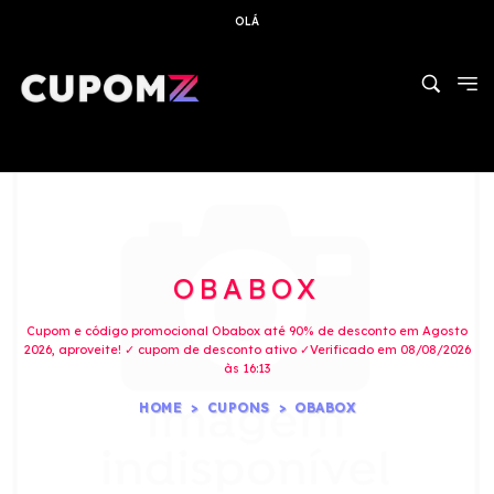
OLÁ
OBABOX
Cupom e código promocional Obabox até 90% de desconto em Agosto
2026, aproveite! ✓ cupom de desconto ativo ✓Verificado em 08/08/2026
às 16:13
HOME
CUPONS
OBABOX