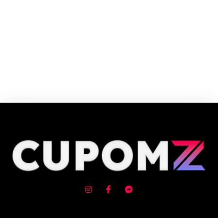
Cupom e código promocional Obabox até 90% de desconto em Agosto
2026, aproveite! ✓ cupom de desconto ativo ✓Verificado em 08/08/2026
às 16:13