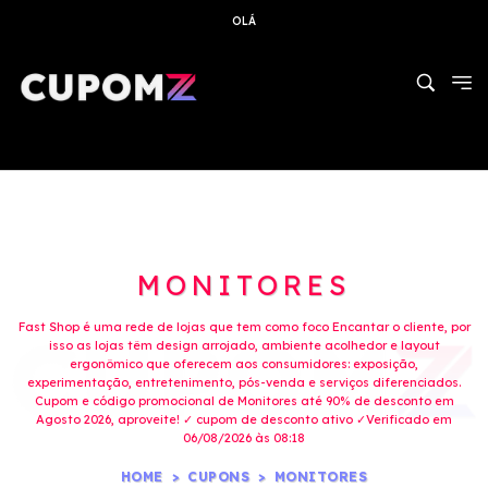
OLÁ
MONITORES
Fast Shop é uma rede de lojas que tem como foco Encantar o cliente, por
isso as lojas têm design arrojado, ambiente acolhedor e layout
ergonômico que oferecem aos consumidores: exposição,
experimentação, entretenimento, pós-venda e serviços diferenciados.
Cupom e código promocional de Monitores até 90% de desconto em
Agosto 2026, aproveite! ✓ cupom de desconto ativo ✓Verificado em
06/08/2026 às 08:18
HOME
CUPONS
MONITORES