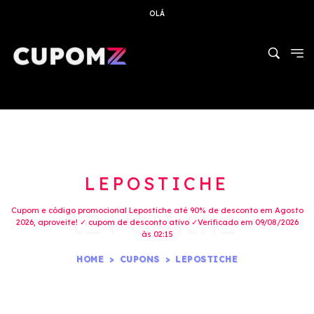
OLÁ
LEPOSTICHE
Cupom e código promocional Lepostiche até 90% de desconto em Agosto
2026, aproveite! ✓ cupom de desconto ativo ✓Verificado em 09/08/2026
às 02:15
HOME
CUPONS
LEPOSTICHE