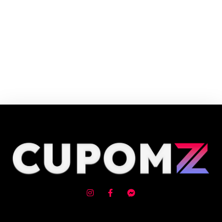
Cupom e código promocional Lepostiche até 90% de desconto em Agosto
2026, aproveite! ✓ cupom de desconto ativo ✓Verificado em 09/08/2026
às 02:15