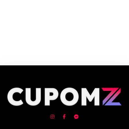
O Carrefour é o Hipermercado Número 1 da Europa e o maior varejista
alimentar do Brasil. O Grupo Carrefour está presente na vida de mais de
100 milhões de consumidores da Europa, Ásia e América Latina.
Cupom e código promocional de Jardim e lazer até 90% de desconto em
Agosto 2026, aproveite! ✓ cupom de desconto ativo ✓Verificado em
08/08/2026 às 13:08