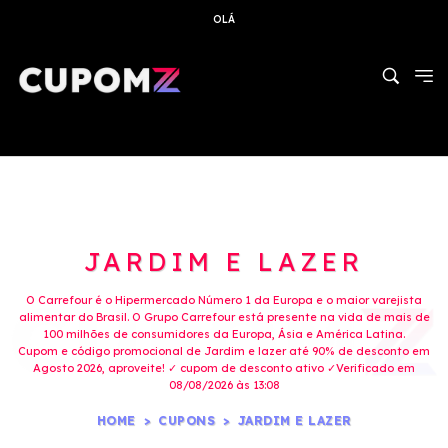
OLÁ
JARDIM E LAZER
O Carrefour é o Hipermercado Número 1 da Europa e o maior varejista
alimentar do Brasil. O Grupo Carrefour está presente na vida de mais de
100 milhões de consumidores da Europa, Ásia e América Latina.
Cupom e código promocional de Jardim e lazer até 90% de desconto em
Agosto 2026, aproveite! ✓ cupom de desconto ativo ✓Verificado em
08/08/2026 às 13:08
HOME
CUPONS
JARDIM E LAZER