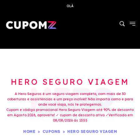
OLÁ
HERO SEGURO VIAGEM
A Hero Seguros é um seguro viagem completo, com mais de 30
coberturas e assistências e um preço incrível! Não importa como e para
onde você viaja, nós te protegemos.
Cupom e código promocional Hero Seguro Viagem até 90% de desconto
em Agosto 2026, aproveite! ✓ cupom de desconto ativo ✓Verificado em
08/08/2026 às 13:55
HOME
CUPONS
HERO SEGURO VIAGEM