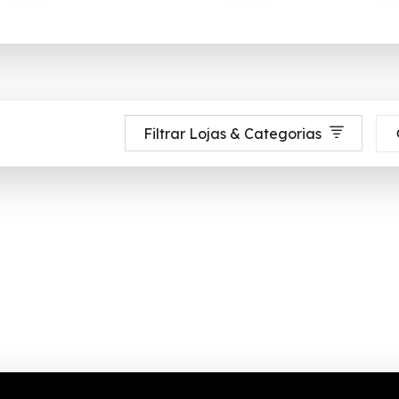
Filtrar Lojas & Categorias
bidas até 90% de desconto em Agosto 2026, aproveite! ✓ cupom de descon