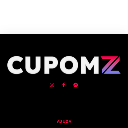
Cupom e código promocional de Fragrâncias até 90% de desconto em
Agosto 2026, aproveite! ✓ cupom de desconto ativo ✓Verificado em
08/08/2026 às 20:48
AJUDA