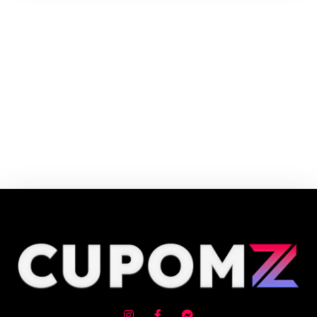
Since 1990, Xcaret has been an icon in the Cancun - Riviera
Maya area.Our 8 different Eco-Theme Parks surrounded by nature allow
visitors to enjoy several activities.
Cupom e código promocional de Experiências com Água até 90% de
desconto em Agosto 2026, aproveite! ✓ cupom de desconto ativo
✓Verificado em 08/08/2026 às 15:37