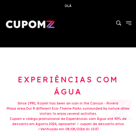
OLÁ
EXPERIÊNCIAS COM
ÁGUA
Since 1990, Xcaret has been an icon in the Cancun - Riviera
Maya area.Our 8 different Eco-Theme Parks surrounded by nature allow
visitors to enjoy several activities.
Cupom e código promocional de Experiências com Água até 90% de
desconto em Agosto 2026, aproveite! ✓ cupom de desconto ativo
✓Verificado em 08/08/2026 às 15:37