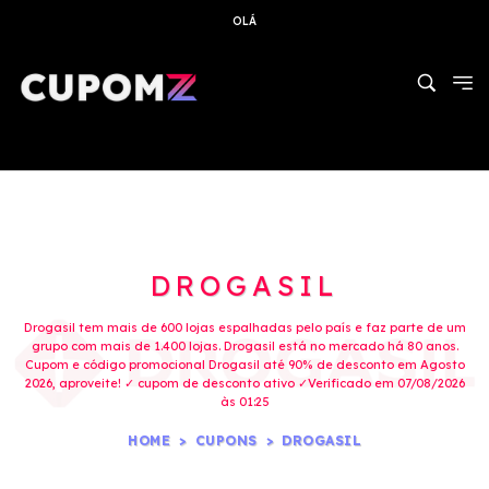
OLÁ
DROGASIL
Drogasil tem mais de 600 lojas espalhadas pelo país e faz parte de um
grupo com mais de 1.400 lojas. Drogasil está no mercado há 80 anos.
Cupom e código promocional Drogasil até 90% de desconto em Agosto
2026, aproveite! ✓ cupom de desconto ativo ✓Verificado em 07/08/2026
às 01:25
HOME
CUPONS
DROGASIL