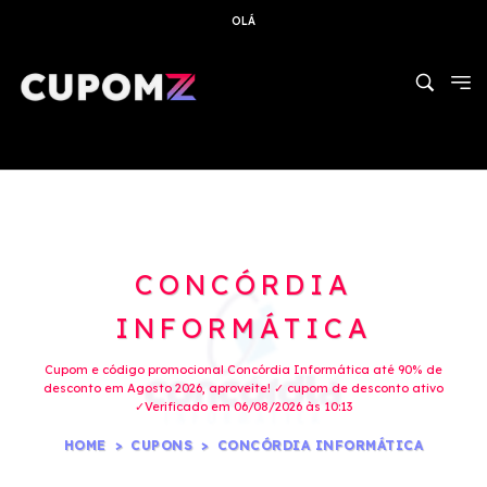
OLÁ
CONCÓRDIA
INFORMÁTICA
Cupom e código promocional Concórdia Informática até 90% de
desconto em Agosto 2026, aproveite! ✓ cupom de desconto ativo
✓Verificado em 06/08/2026 às 10:13
HOME
CUPONS
CONCÓRDIA INFORMÁTICA