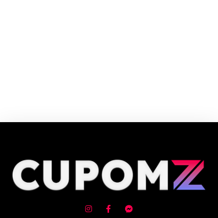
Cupom e código promocional Concórdia Informática até 90% de desconto
em Agosto 2026, aproveite! ✓ cupom de desconto ativo ✓Verificado em
06/08/2026 às 10:13