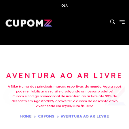
OLÁ
AVENTURA AO AR LIVRE
A Nike é uma das principais marcas esportivas do mundo. Agora você
pode rentabilizar o seu site divulgando os nossos produtos!
Cupom e código promocional de Aventura ao ar livre até 90% de
desconto em Agosto 2026, aproveite! ✓ cupom de desconto ativo
✓Verificado em 09/08/2026 às 02:53
HOME
CUPONS
AVENTURA AO AR LIVRE