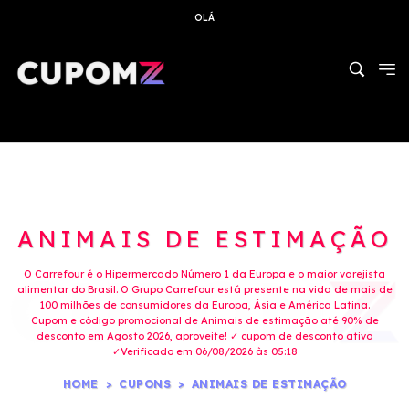
OLÁ
ANIMAIS DE ESTIMAÇÃO
O Carrefour é o Hipermercado Número 1 da Europa e o maior varejista
alimentar do Brasil. O Grupo Carrefour está presente na vida de mais de
100 milhões de consumidores da Europa, Ásia e América Latina.
Cupom e código promocional de Animais de estimação até 90% de
desconto em Agosto 2026, aproveite! ✓ cupom de desconto ativo
✓Verificado em 06/08/2026 às 05:18
HOME
CUPONS
ANIMAIS DE ESTIMAÇÃO