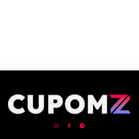
O Carrefour é o Hipermercado Número 1 da Europa e o maior varejista
alimentar do Brasil. O Grupo Carrefour está presente na vida de mais de
100 milhões de consumidores da Europa, Ásia e América Latina.
Cupom e código promocional de Animais de estimação até 90% de
desconto em Agosto 2026, aproveite! ✓ cupom de desconto ativo
✓Verificado em 06/08/2026 às 05:18