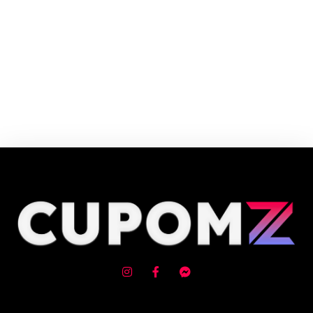
Cupom e código promocional Vital Atman até 90% de desconto em Agosto
2026, aproveite! ✓ cupom de desconto ativo ✓Verificado em 06/08/2026
às 02:40