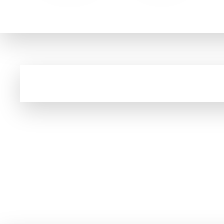
O Carrefour é o Hipermercado Número 1 da Europa e o maior varej
Cupom e código promocional de Tecidos para