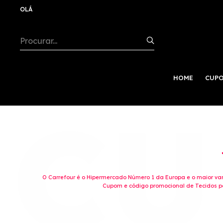
OLÁ
HOME
CUPO
O Carrefour é o Hipermercado Número 1 da Europa e o maior vare
Cupom e código promocional de Tecidos pa