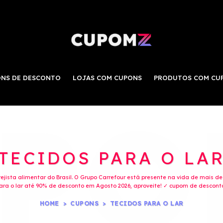
NS DE DESCONTO
LOJAS COM CUPONS
PRODUTOS COM CU
TECIDOS PARA O LA
jista alimentar do Brasil. O Grupo Carrefour está presente na vida de mais d
ra o lar até 90% de desconto em Agosto 2026, aproveite! ✓ cupom de desconto
HOME
CUPONS
TECIDOS PARA O LAR