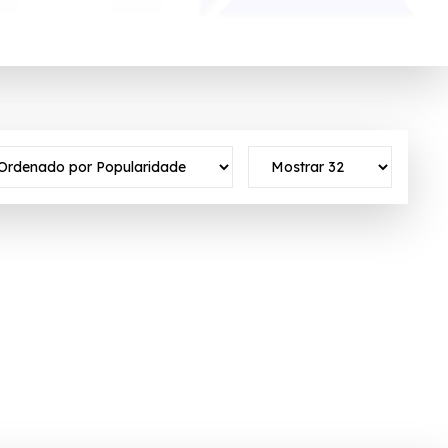
de 100 milhões de consumidores da Europa, Ásia e América Latina.
to ativo ✓Verificado em 08/08/2026 às 01:06