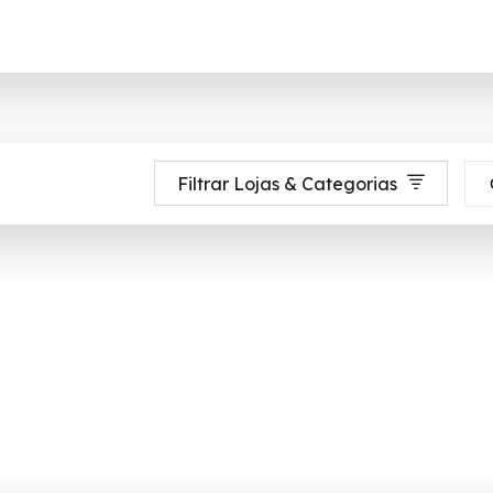
Filtrar Lojas & Categorias
ista alimentar do Brasil. O Grupo Carrefour está presente na vida de mais 
 o lar até 90% de desconto em Agosto 2026, aproveite! ✓ cupom de descon