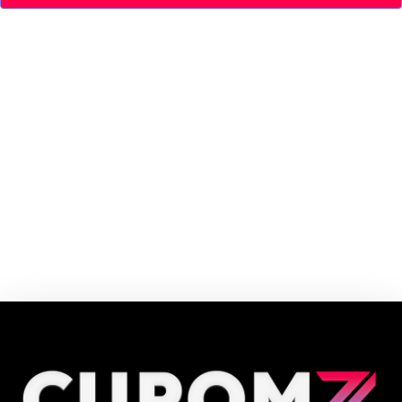
Studio 78 é um e-commerce de estilo casual esportivo inspirado na dança e
na cultura urbana. Ressignificando o mercado unindo criadores e
consumidores, focando na curadoria, diversidade, conteúdo e no lifestyle.
Cupom e código promocional Studio 78 até 90% de desconto em Agosto
2026, aproveite! ✓ cupom de desconto ativo ✓Verificado em 09/08/2026
às 07:12