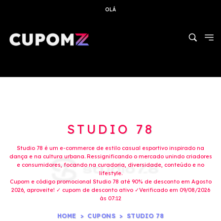
OLÁ
STUDIO 78
Studio 78 é um e-commerce de estilo casual esportivo inspirado na
dança e na cultura urbana. Ressignificando o mercado unindo criadores
e consumidores, focando na curadoria, diversidade, conteúdo e no
lifestyle.
Cupom e código promocional Studio 78 até 90% de desconto em Agosto
2026, aproveite! ✓ cupom de desconto ativo ✓Verificado em 09/08/2026
às 07:12
HOME
CUPONS
STUDIO 78