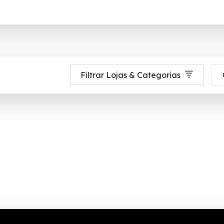
Filtrar Lojas & Categorias
rdes até 90% de desconto em Agosto 2026, aproveite! ✓ cupom de descont