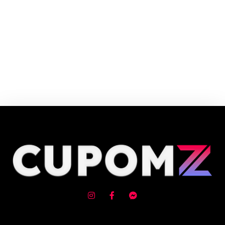
Cupom e código promocional Loja Shure até 90% de desconto em Agosto
2026, aproveite! ✓ cupom de desconto ativo ✓Verificado em 06/08/2026
às 19:08