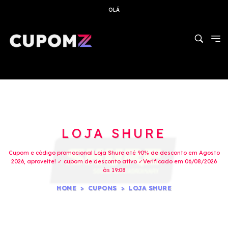
OLÁ
LOJA SHURE
Cupom e código promocional Loja Shure até 90% de desconto em Agosto
2026, aproveite! ✓ cupom de desconto ativo ✓Verificado em 06/08/2026
às 19:08
HOME
CUPONS
LOJA SHURE