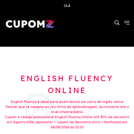
OLÁ
ENGLISH FLUENCY
ONLINE
English Fluency é ideal para quem busca um curso de inglês online
flexível que se adapta ao seu ritmo de aprendizagem, do iniciante até o
nível intermediário.
Cupom e código promocional English Fluency Online até 90% de desconto
em Agosto 2026, aproveite! ✓ cupom de desconto ativo ✓Verificado em
06/08/2026 às 22:10