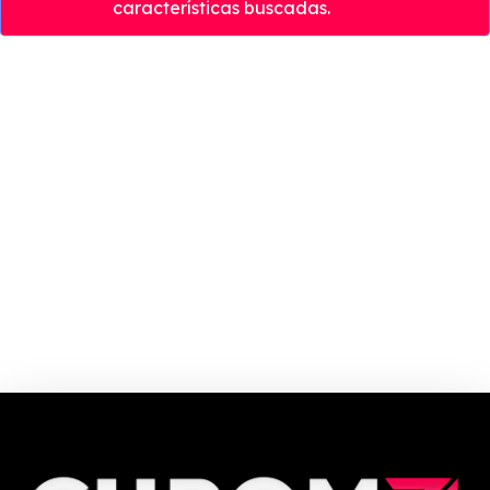
características buscadas.
English Fluency é ideal para quem busca um curso de inglês online flexível
que se adapta ao seu ritmo de aprendizagem, do iniciante até o nível
intermediário.
Cupom e código promocional English Fluency Online até 90% de desconto
em Agosto 2026, aproveite! ✓ cupom de desconto ativo ✓Verificado em
06/08/2026 às 22:10