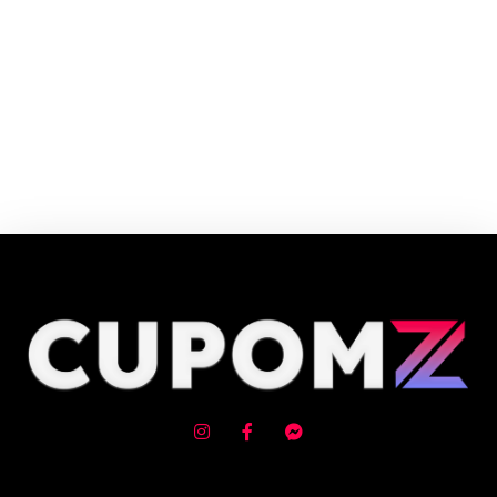
Cupom e código promocional Edifier até 90% de desconto em Agosto
2026, aproveite! ✓ cupom de desconto ativo ✓Verificado em 10/08/2026
às 08:38