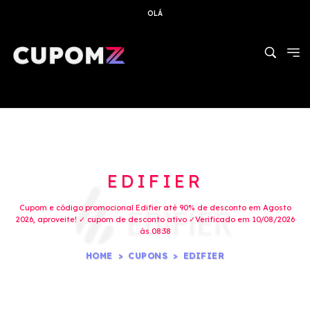
OLÁ
EDIFIER
Cupom e código promocional Edifier até 90% de desconto em Agosto
2026, aproveite! ✓ cupom de desconto ativo ✓Verificado em 10/08/2026
às 08:38
HOME
CUPONS
EDIFIER