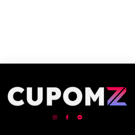
Cupom e código promocional Costa Do Sauípe até 90% de desconto em
Agosto 2026, aproveite! ✓ cupom de desconto ativo ✓Verificado em
07/08/2026 às 05:55