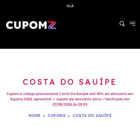
OLÁ
COSTA DO SAUÍPE
Cupom e código promocional Costa Do Sauípe até 90% de desconto em
Agosto 2026, aproveite! ✓ cupom de desconto ativo ✓Verificado em
07/08/2026 às 05:55
HOME
CUPONS
COSTA DO SAUÍPE