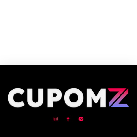
Cupom e código promocional Comix até 90% de desconto em Agosto
2026, aproveite! ✓ cupom de desconto ativo ✓Verificado em 09/08/2026
às 04:46