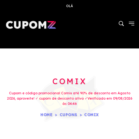
OLÁ
COMIX
Cupom e código promocional Comix até 90% de desconto em Agosto
2026, aproveite! ✓ cupom de desconto ativo ✓Verificado em 09/08/2026
às 04:46
HOME
CUPONS
COMIX